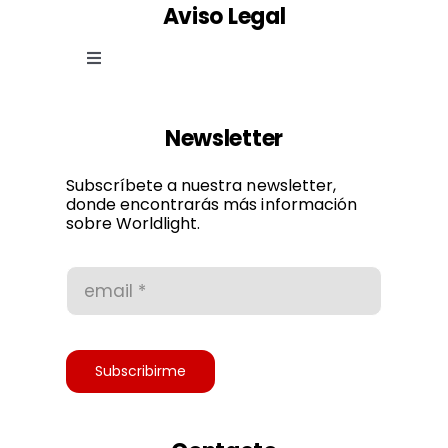
Aviso Legal
Toggle
Navigation
Ley de cookies
Newsletter
Política de privacidad
Subscríbete a nuestra newsletter,
donde encontrarás más información
sobre Worldlight.
Condiciones de uso
Accesibilidad
Subscribirme