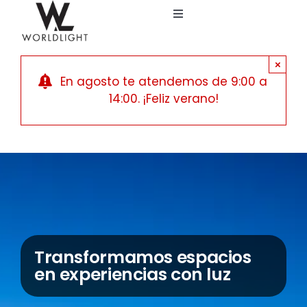
Saltar
Toggle
al
Navigation
contenido
Inicio
×
En agosto te atendemos de 9:00 a
Servicios
14:00. ¡Feliz verano!
Catálogo
Blog
Nosotros
Transformamos espacios
en experiencias con luz