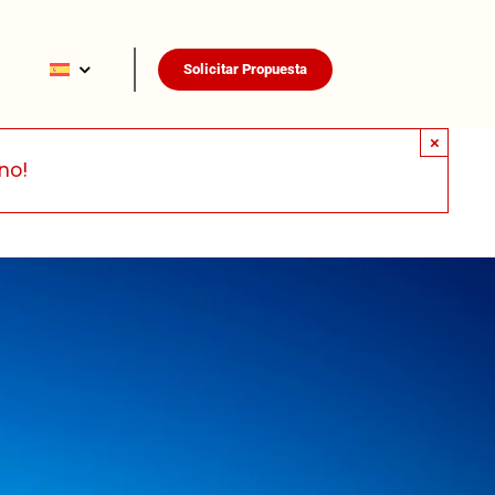
Solicitar Propuesta
×
no!