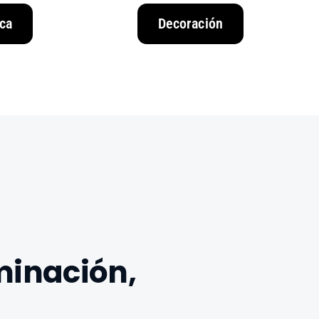
ca
Decoración
minación,