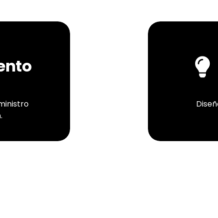
ento
ministro
Diseñ
.