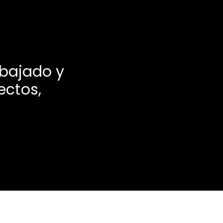
abajado y
ectos,